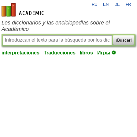
RU
EN
DE
FR
es-academic.com
Los diccionarios y las enciclopedias sobre el
Académico
¡Buscar!
interpretaciones
Traducciones
libros
Игры ⚽